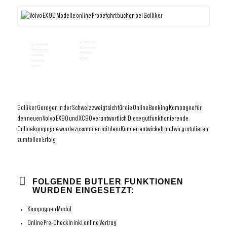
Galliker Garagen in der Schweiz zweigt sich für die Online Booking Kampagne für
den neuen Volvo EX90 und XC90 verantwortlich. Diese gut funktionierende
Onlinekampagne wurde zusammen mit dem Kunden entwickelt und wir gratulieren
zum tollen Erfolg.
FOLGENDE BUTLER FUNKTIONEN
WURDEN EINGESETZT:
Kampagnen Modul
Online Pre-CheckIn inkl. online Vertrag